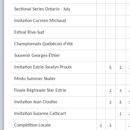
Sectional Series Ontario - July
Invitation Carmen Michaud
Estival Rive-Sud
Championnats Québécois d'été
Souvenir Georges-Éthier
Invitation Estrie Jocelyn Proulx
6
2
Minto Summer Skater
Finale Régionale Star Estrie
1
4
Invitation Jean Cloutier
3
6
Invitation Suzanne Cathcart
1
Compétition Locale
3
3