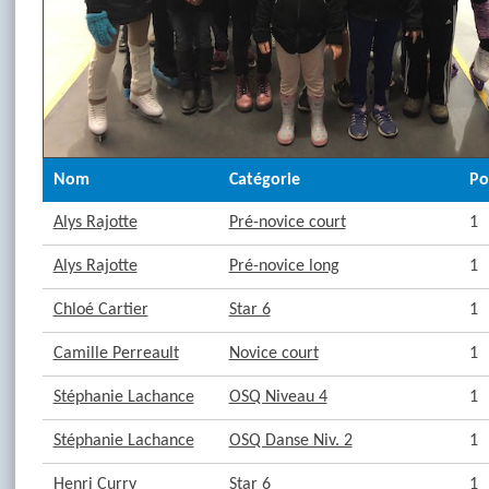
Nom
Catégorie
Po
Alys Rajotte
Pré-novice court
1
Alys Rajotte
Pré-novice long
1
Chloé Cartier
Star 6
1
Camille Perreault
Novice court
1
Stéphanie Lachance
OSQ Niveau 4
1
Stéphanie Lachance
OSQ Danse Niv. 2
1
Henri Curry
Star 6
1