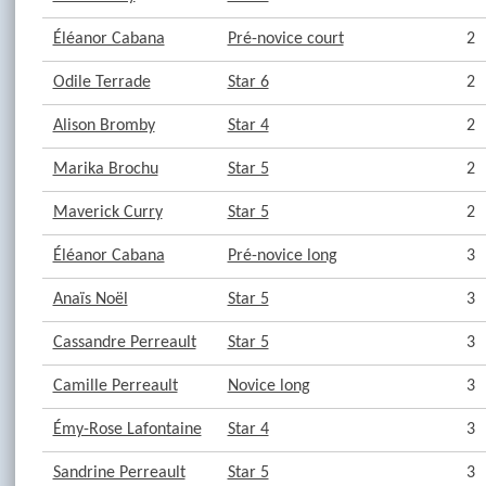
Éléanor Cabana
Pré-novice court
2
Odile Terrade
Star 6
2
Alison Bromby
Star 4
2
Marika Brochu
Star 5
2
Maverick Curry
Star 5
2
Éléanor Cabana
Pré-novice long
3
Anaïs Noël
Star 5
3
Cassandre Perreault
Star 5
3
Camille Perreault
Novice long
3
Émy-Rose Lafontaine
Star 4
3
Sandrine Perreault
Star 5
3