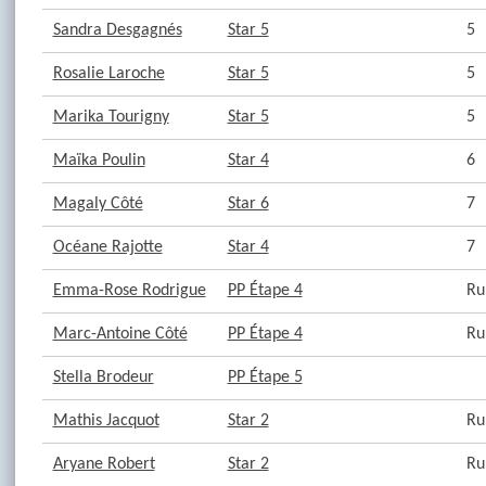
Sandra Desgagnés
Star 5
5
Rosalie Laroche
Star 5
5
Marika Tourigny
Star 5
5
Maïka Poulin
Star 4
6
Magaly Côté
Star 6
7
Océane Rajotte
Star 4
7
Emma-Rose Rodrigue
PP Étape 4
Ru
Marc-Antoine Côté
PP Étape 4
Ru
Stella Brodeur
PP Étape 5
Mathis Jacquot
Star 2
Ru
Aryane Robert
Star 2
Ru