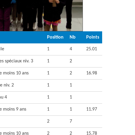
Position
Nb
Points
ile
1
4
25.01
s spéciaux niv. 3
1
2
te moins 10 ans
1
2
16.98
 niv. 2
1
1
au 4
1
1
te moins 9 ans
1
1
11.97
2
7
te moins 10 ans
2
2
15.78