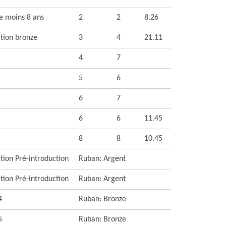
te moins 8 ans
2
2
8.26
ation bronze
3
4
21.11
4
7
5
6
6
7
6
6
11.45
8
8
10.45
tion Pré-introduction
Ruban: Argent
tion Pré-introduction
Ruban: Argent
4
Ruban: Bronze
5
Ruban: Bronze