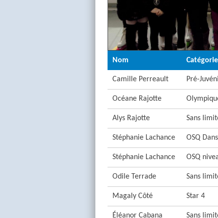
Nom
Catégorie
Camille Perreault
Pré-Juvén
Océane Rajotte
Olympique
Alys Rajotte
Sans limi
Stéphanie Lachance
OSQ Danse
Stéphanie Lachance
OSQ nive
Odile Terrade
Sans limi
Magaly Côté
Star 4
Éléanor Cabana
Sans limi