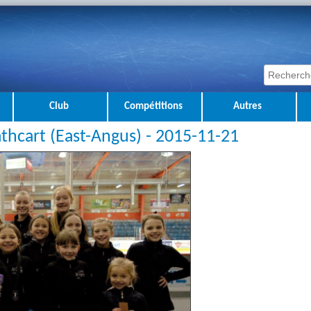
Club
Compétitions
Autres
thcart (East-Angus) - 2015-11-21