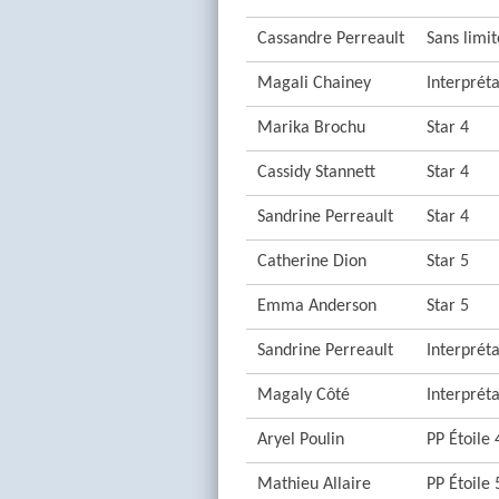
Cassandre Perreault
Sans limi
Magali Chainey
Interprét
Marika Brochu
Star 4
Cassidy Stannett
Star 4
Sandrine Perreault
Star 4
Catherine Dion
Star 5
Emma Anderson
Star 5
Sandrine Perreault
Interpréta
Magaly Côté
Interpréta
Aryel Poulin
PP Étoile 
Mathieu Allaire
PP Étoile 