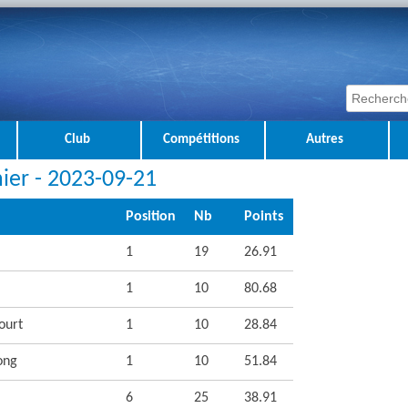
Club
Compétitions
Autres
ier - 2023-09-21
Position
Nb
Points
1
19
26.91
1
10
80.68
ourt
1
10
28.84
ong
1
10
51.84
6
25
38.91