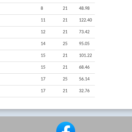
8
21
48.98
11
21
122.40
12
21
73.42
14
25
95.05
15
21
101.22
15
21
68.46
17
25
56.14
17
21
32.76