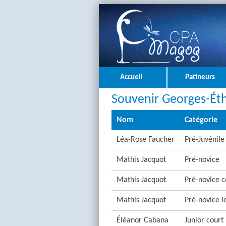
Accueil
Patineurs
Souvenir Georges-Éth
Nom
Catégorie
Léa-Rose Faucher
Pré-Juvénile
Mathis Jacquot
Pré-novice
Mathis Jacquot
Pré-novice c
Mathis Jacquot
Pré-novice l
Éléanor Cabana
Junior court