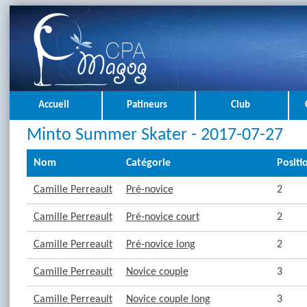
Accueil
Patineurs
Club
Minto Summer Skater - 2017-07-27
Nom
Catégorie
Positi
Camille Perreault
Pré-novice
2
Camille Perreault
Pré-novice court
2
Camille Perreault
Pré-novice long
2
Camille Perreault
Novice couple
3
Camille Perreault
Novice couple long
3