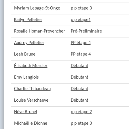
Myriam Lepage-St-Onge
p p etape 3
Kailyn Pelletier
p p etape1
Rosalie Homan-Provencher
Pré-Préliminaire
Audrey Pelletier
PP étape 4
Leah Brunel
PP étape 4
Élisabeth Mercier
Débutant
Emy Langlois
Débutant
Charlie Thibaudeau
Débutant
Louise Verschaeve
Débutant
Nève Brunel
p p etape 2
Michaëlle Dionne
p p etape 3