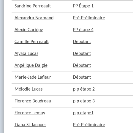
Sandrine Perreault
PP Étape 1
Alexandra Normand
Pré-Préliminaire
Alexie Gariépy
PP étape 4
Camille Perreault
Débutant
Alyssa Lucas
Débutant
Angélique Daigle
Débutant
Marie-Jade Lafleur
Débutant
Mélodie Lucas
p p étape 2
Florence Boudreau
p p etape 3
Florence Lemay
p p etape1
Tiana St-Jacques
Pré-Préliminaire