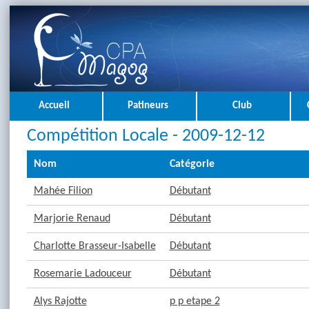
Accueil
Patineurs
Club
Compétition Locale - 2009-12-12
Nom
Catégorie
Mahée Filion
Débutant
Marjorie Renaud
Débutant
Charlotte Brasseur-Isabelle
Débutant
Rosemarie Ladouceur
Débutant
Alys Rajotte
p p etape 2