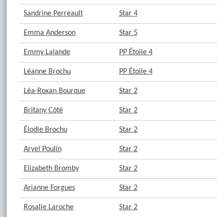
Sandrine Perreault
Star 4
Emma Anderson
Star 5
Emmy Lalande
PP Étoile 4
Léanne Brochu
PP Étoile 4
Léa-Roxan Bourque
Star 2
Britany Côté
Star 2
Élodie Brochu
Star 2
Aryel Poulin
Star 2
Elizabeth Bromby
Star 2
Arianne Forgues
Star 2
Rosalie Laroche
Star 2