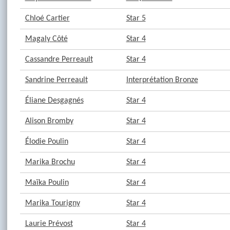
Chloé Cartier
Star 5
Magaly Côté
Star 4
Cassandre Perreault
Star 4
Sandrine Perreault
Interprétation Bronze
Éliane Desgagnés
Star 4
Alison Bromby
Star 4
Élodie Poulin
Star 4
Marika Brochu
Star 4
Maïka Poulin
Star 4
Marika Tourigny
Star 4
Laurie Prévost
Star 4