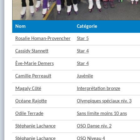
Nom
Catégorie
Rosalie Homan-Provencher
Star 5
Cassidy Stannett
Star 4
Ève-Marie Demers
Star 4
Camille Perreault
Juvénile
Magaly Côté
Interprétation bronze
Océane Rajotte
Olympiques spéciaux niv. 3
Odile Terrade
Sans limite moins 10 ans
Stéphanie Lachance
OSQ Danse niv. 2
Stéphanie Lachance
OSQ Niveau 4