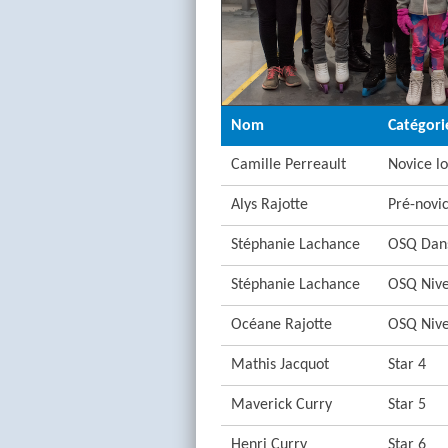
Nom
Catégori
Camille Perreault
Novice l
Alys Rajotte
Pré-novi
Stéphanie Lachance
OSQ Dans
Stéphanie Lachance
OSQ Nive
Océane Rajotte
OSQ Nive
Mathis Jacquot
Star 4
Maverick Curry
Star 5
Henri Curry
Star 6