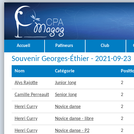
Accueil
Patineurs
Club
Souvenir Georges-Éthier - 2021-09-23
Nom
Catégorie
Positi
Alys Rajotte
Junior long
2
Camille Perreault
Senior long
2
Henri Curry
Novice danse
2
Henri Curry
Novice danse - libre
2
Henri Curry
Novice danse - P2
2