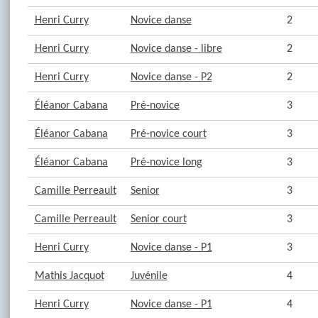
Henri Curry
Novice danse
2
Henri Curry
Novice danse - libre
2
Henri Curry
Novice danse - P2
2
Éléanor Cabana
Pré-novice
3
Éléanor Cabana
Pré-novice court
3
Éléanor Cabana
Pré-novice long
3
Camille Perreault
Senior
3
Camille Perreault
Senior court
3
Henri Curry
Novice danse - P1
3
Mathis Jacquot
Juvénile
4
Henri Curry
Novice danse - P1
4