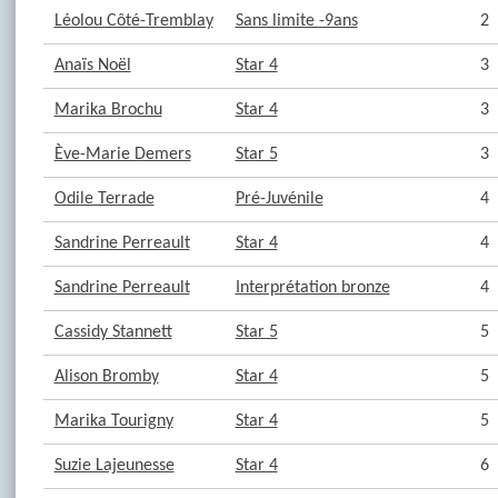
Léolou Côté-Tremblay
Sans limite -9ans
2
Anaïs Noël
Star 4
3
Marika Brochu
Star 4
3
Ève-Marie Demers
Star 5
3
Odile Terrade
Pré-Juvénile
4
Sandrine Perreault
Star 4
4
Sandrine Perreault
Interprétation bronze
4
Cassidy Stannett
Star 5
5
Alison Bromby
Star 4
5
Marika Tourigny
Star 4
5
Suzie Lajeunesse
Star 4
6