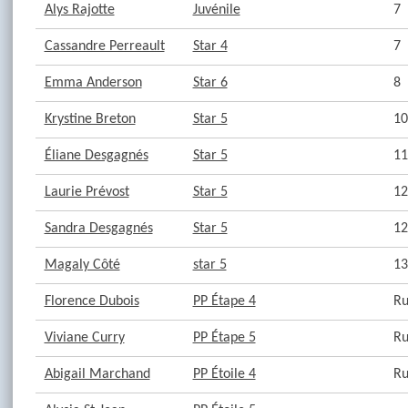
Alys Rajotte
Juvénile
7
Cassandre Perreault
Star 4
7
Emma Anderson
Star 6
8
Krystine Breton
Star 5
10
Éliane Desgagnés
Star 5
11
Laurie Prévost
Star 5
12
Sandra Desgagnés
Star 5
12
Magaly Côté
star 5
13
Florence Dubois
PP Étape 4
Ru
Viviane Curry
PP Étape 5
Ru
Abigail Marchand
PP Étoile 4
Ru