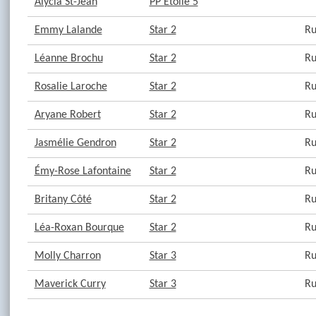
Alycia St-Jean
PP Étoile 5
Emmy Lalande
Star 2
Ru
Léanne Brochu
Star 2
Ru
Rosalie Laroche
Star 2
Ru
Aryane Robert
Star 2
Ru
Jasmélie Gendron
Star 2
Ru
Émy-Rose Lafontaine
Star 2
Ru
Britany Côté
Star 2
Ru
Léa-Roxan Bourque
Star 2
Ru
Molly Charron
Star 3
Ru
Maverick Curry
Star 3
Ru