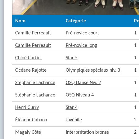
Nom
Catégorie
Po
Camille Perreault
Pré-novice court
1
Camille Perreault
Pré-novice long
1
Chloé Cartier
Star 5
1
Océane Rajotte
Olympiques spéciaux niv. 3
1
Stéphanie Lachance
OSQ Danse Niv. 2
1
Stéphanie Lachance
OSQ Niveau 4
1
Henri Curry
Star 4
1
Éléanor Cabana
Juvénile
2
Magaly Côté
Interprétation bronze
2