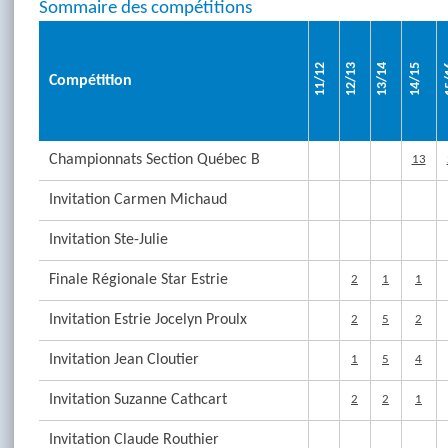
Sommaire des compétitions
11/12
12/13
13/14
14/15
1
Compétition
Championnats Section Québec B
13
Invitation Carmen Michaud
Invitation Ste-Julie
Finale Régionale Star Estrie
2
1
1
Invitation Estrie Jocelyn Proulx
2
5
2
Invitation Jean Cloutier
1
5
4
Invitation Suzanne Cathcart
2
2
1
Invitation Claude Routhier