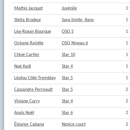
Mathis Jacquot
Juvénile
1
Stella Brodeur
Sans limite -8ans
1
Léa-Roxan Bourque
OSQ 5
1
Océane Rajotte
OSQ Niveau 6
1
Chloé Cartier
Star 10
1
Noé Kadi
Star 4
1
Léolou Côté-Tremblay
Star 5
1
Cassandre Perreault
Star 5
2
Viviane Curry
Star 4
2
Anaïs Noël
Star 6
2
Éléanor Cabana
Novice court
2