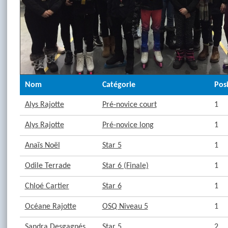
Nom
Catégorie
Posi
Alys Rajotte
Pré-novice court
1
Alys Rajotte
Pré-novice long
1
Anaïs Noël
Star 5
1
Odile Terrade
Star 6 (Finale)
1
Chloé Cartier
Star 6
1
Océane Rajotte
OSQ Niveau 5
1
Sandra Desgagnés
Star 5
2