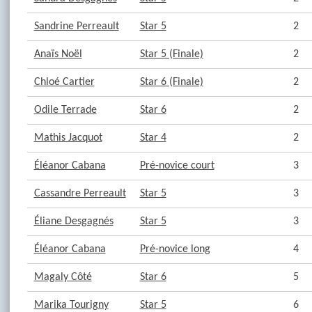
Sandrine Perreault
Star 5
2
Anaïs Noël
Star 5 (Finale)
2
Chloé Cartier
Star 6 (Finale)
2
Odile Terrade
Star 6
2
Mathis Jacquot
Star 4
2
Éléanor Cabana
Pré-novice court
3
Cassandre Perreault
Star 5
3
Éliane Desgagnés
Star 5
3
Éléanor Cabana
Pré-novice long
4
Magaly Côté
Star 6
5
Marika Tourigny
Star 5
6