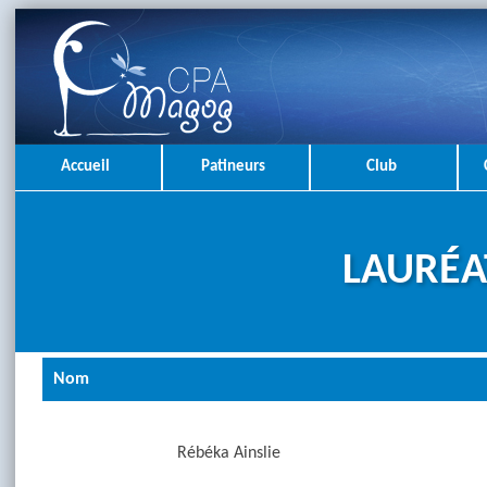
Accueil
Patineurs
Club
LAURÉA
Nom
Rébéka Ainslie