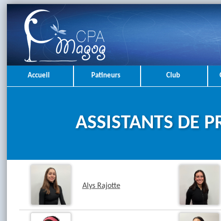
Accueil
Patineurs
Club
ASSISTANTS DE 
Alys Rajotte