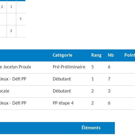
2
1
5
2
Catégorie
Rang
Nb
Poin
ie Jocelyn Proulx
Pré-Préliminaire
5
6
eux - Défi PP
Débutant
1
7
ocale
Débutant
2
3
eux - Défi PP
PP étape 4
2
6
Éléments