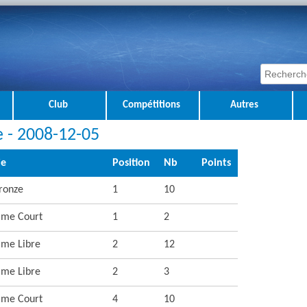
Club
Compétitions
Autres
e - 2008-12-05
ie
Position
Nb
Points
ronze
1
10
me Court
1
2
me Libre
2
12
me Libre
2
3
me Court
4
10