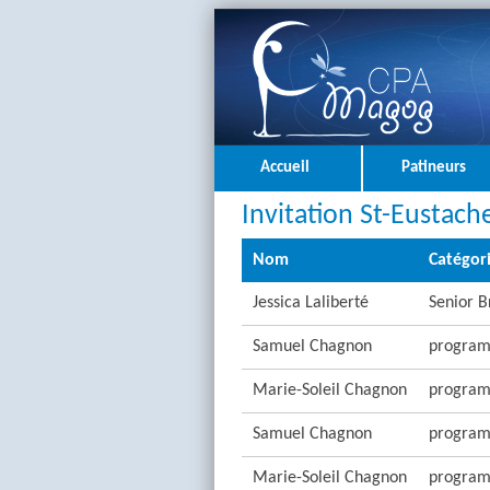
Accueil
Patineurs
Invitation St-Eustach
Nom
Catégor
Jessica Laliberté
Senior B
Samuel Chagnon
program
Marie-Soleil Chagnon
program
Samuel Chagnon
program
Marie-Soleil Chagnon
program