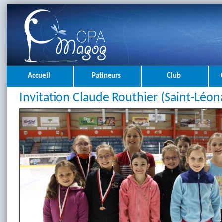
Accueil
Patineurs
Club
Invitation Claude Routhier (Saint-Léon