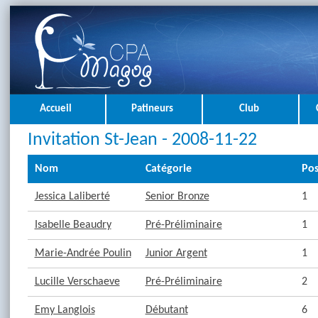
Accueil
Patineurs
Club
Invitation St-Jean - 2008-11-22
Nom
Catégorie
Pos
Jessica Laliberté
Senior Bronze
1
Isabelle Beaudry
Pré-Préliminaire
1
Marie-Andrée Poulin
Junior Argent
1
Lucille Verschaeve
Pré-Préliminaire
2
Emy Langlois
Débutant
6