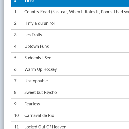
#
Titre
1
Country Road (Fast car, When it Rains it, Poors, I had s
2
Il n'y a qu'un roi
3
Les Trolls
4
Uptown Funk
5
Suddenly I See
6
Warm Up Hockey
7
Unstoppable
8
Sweet but Psycho
9
Fearless
10
Carnaval de Rio
11
Locked Out Of Heaven