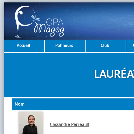
Accueil
Patineurs
Club
LAURÉA
Nom
Cassandre Perreault