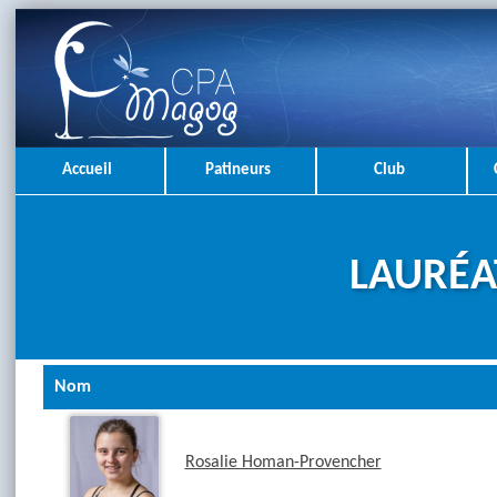
Accueil
Patineurs
Club
LAURÉA
Nom
Rosalie Homan-Provencher