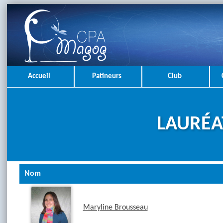
Accueil
Patineurs
Club
LAURÉA
Nom
Maryline Brousseau