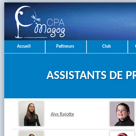
Accueil
Patineurs
Club
ASSISTANTS DE 
Alys Rajotte