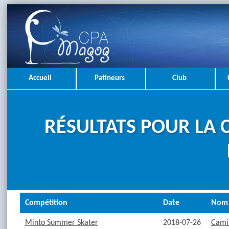
Accueil
Patineurs
Club
RÉSULTATS POUR LA 
Compétition
Date
Nom
Minto Summer Skater
2018-07-26
Camil